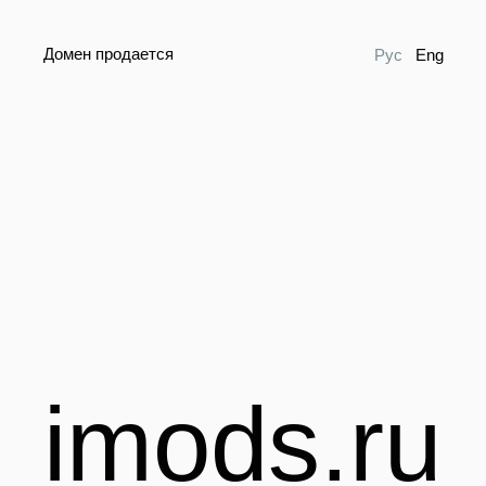
Домен продается
Рус
Eng
imods.ru